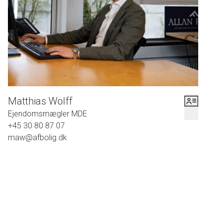
Der gøres opmærksom på at badeværelse ikke er
udført efter gældende regler, idet der ikke er
vådrumsmembran ved gulv eller vægoverflader.
Lyder det som noget for dig? Så kontakt os for en
fremvisning.
Matthias Wolff
Ejendomsmægler MDE
+45 30 80 87 07
maw@afbolig.dk