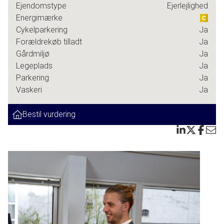
Ejendomstype
Ejerlejlighed
den ene ende. Køkkenet og badeværelset er pænt og
Energimærke
velholdt og her er alt hvad du skal bruge inklusiv egen
Cykelparkering
Ja
vaskemaskine selvom der også er vaskeri i ejendommen.
Forældrekøb tilladt
Ja
Du får også dit eget kælderrum så der er fint med plads til
Gårdmiljø
Ja
opbevaring.
Legeplads
Ja
Parkering
Ja
Om sommeren kan du tage kaffen med ud og nyde de
Vaskeri
Ja
store grønne områder omkring bygningen. Det er et
fredeligt og trygt sted at bo og alligevel er du tæt på det
Bestil vurdering
meste. Indkøbscenteret ligger lige rundt om hjørnet
offentlig transport er nemt tilgængelig og du er kun få
minutter fra alt det Køge by har at byde på.
Lejligheden henvender sig både til dig der er
førstegangskøber studerende eller senior der gerne vil bo
godt og nemt uden at gå på kompromis med
beliggenheden.