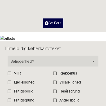
2
Boligareal
87
m
Værelser
3
Ejendomstype
Ejerlejlighed
Se flere
3.195.000 kr.
Tilmeld dig køberkartoteket
Beliggenhed
*
Villa
Rækkehus
Ejerlejlighed
Villalejlighed
Fritidsbolig
Helårsgrund
Fritidsgrund
Andelsbolig