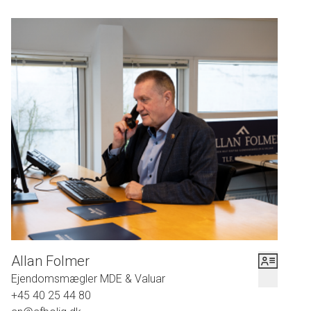
trappe til førstesalen, et stort, disponibelt rum, husets badeværelse, og et
gedigent og lyst værelse. På husets førstesal finder I et hyggeligt, velindrettet
køkken, to lyse stuer og et fint værelse. Fra førstesalen er der en fantastisk
udsigt over åbne marker.
Huset ligger få minutters kørsel fra Hårlev, hvor både skole, daginstitutioner,
indkøb og togforbindelse til Køge bland andet findes. I har desuden
golfbane, Tryggevælde Å og vidstrakte marker, som de perfekte rammer for
smukke spadsereture gennem hele året.
Boligen er p.t. udlejet til den 01.07.2022 til kr. 6.000,- + forbrug
og hvor lejeren fraflytter ejendommen. Ejendommen trænger til
en renovering af enkelte rum.
Allan Folmer
Ejendomsmægler MDE & Valuar
+45 40 25 44 80