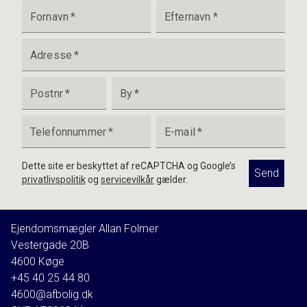
Fornavn
*
Efternavn
*
Adresse
*
Postnr
*
By
*
Telefonnummer
*
E-mail
*
Dette site er beskyttet af reCAPTCHA og Google’s
Send
privatlivspolitik
og
servicevilkår
gælder.
Ejendomsmægler Allan Folmer
Vestergade 20B
4600
Køge
+45 40 25 44 80
4600@afbolig.dk