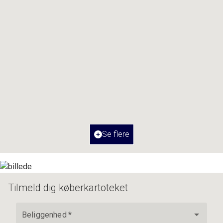
Brudelysvej 58,
4600 Køge
2
Boligareal
87
m
Værelser
3
Ejendomstype
Ejerlejlighed
Se flere
3.195.000 kr.
Tilmeld dig køberkartoteket
Beliggenhed
*