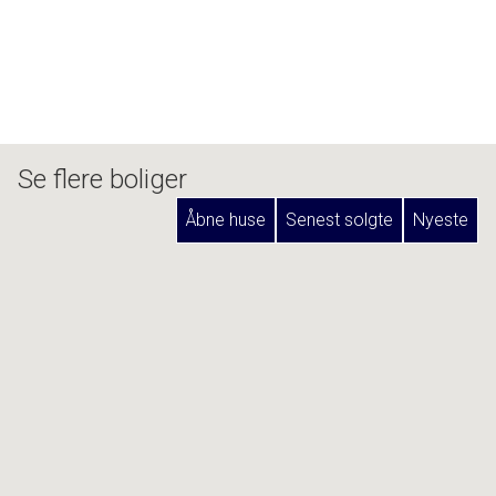
Se flere boliger
Åbne huse
Senest solgte
Nyeste
NETOP KOMMET TIL SALG