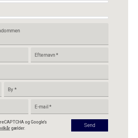
jendommen
Efternavn
*
By
*
E-mail
*
af reCAPTCHA og Google’s
Send
vilkår
gælder.