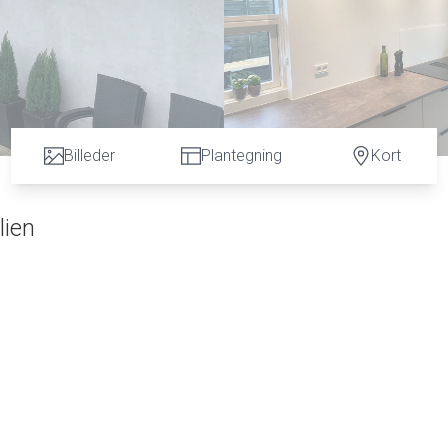
Billeder
Plantegning
Kort
lien
d istandsættelse og moderne komfort går hånd i hånd. Huset er id
er af hverdagsluksus og et behageligt flow mellem opholdsrum og
er, er der rigeligt med plads. Huset er indrettet med fokus på 
alje er gennemtænkt. Fra det store køkken/alrum har du en skøn
e miljø, perfekt til både hverdagsliv og hyggelige stunder med