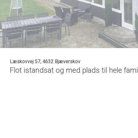
Læskovvej 57, 4632 Bjæverskov
Flot istandsat og med plads til hele fami
Velkommen til denne skønne villa i Bjæverskov, hvor stilful
til familien, der søger en lys og rummelig bolig med mass
værelser.
Med 140 m² bolig fordelt på 4 gode værelser og 2 badeværels
og funktionalitet, her træder du ind i et hus, hvor hver det
sammenhæng til stuen, hvilket skaber et åbent og indbydend
venner og familie.