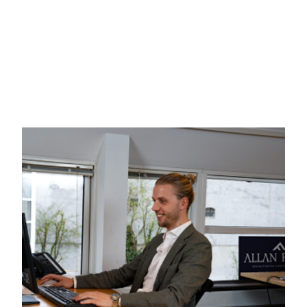
Terrassen er skabt til afslapning og grillhygge – et oplagt s
Villaen ligger på en fredelig, lukket vej, og beliggenheden 
faciliteter. Indkøb, skole og daginstitutioner ligger tæt på, 
Hvis I søger et hus, hvor alt er klart til indflytning, og hvor
et besøg værd.