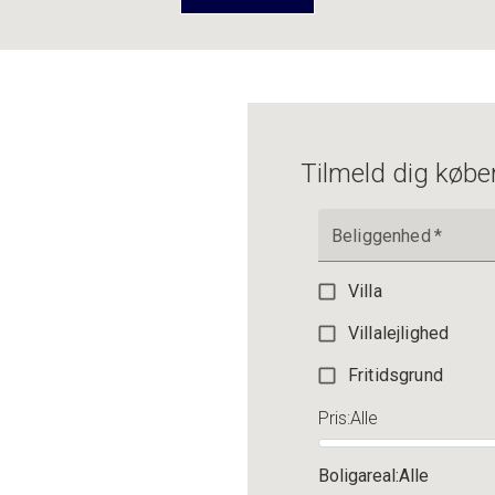
2.195.000 kr.
Tilmeld dig købe
Beliggenhed
*
Villa
Villalejlighed
Fritidsgrund
Pris
:
Alle
Boligareal
:
Alle