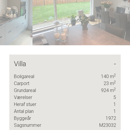
5
9
6
7
8
9
Villa
-
2
Boligareal
140
m
eelt
2
Carport
23
m
2
Grundareal
924
m
Værelser
5
Heraf stuer
1
lys
Antal plan
1
Byggeår
1972
Sagsnummer
M23032