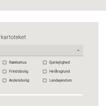
3.195.000 kr.
rkartoteket
Rækkehus
Ejerlejlighed
Fritidsbolig
Helårsgrund
Andelsbolig
Landejendom