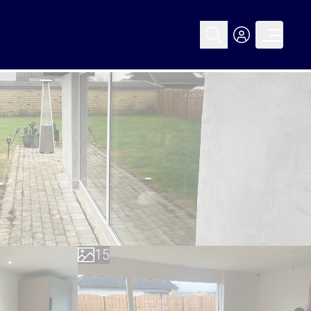
0
1
2
3
0
4
1
5
2
6
3
7
4
8