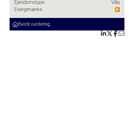
Ejendomstype
Villa
Energimærke
Bestil vurdering
ndige
illa