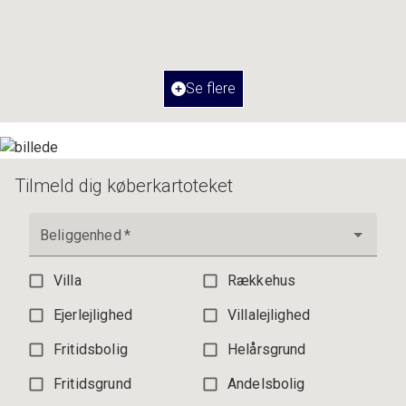
2
Boligareal
87
m
Værelser
3
Ejendomstype
Ejerlejlighed
Se flere
3.195.000 kr.
Tilmeld dig køberkartoteket
Beliggenhed
*
Villa
Rækkehus
Ejerlejlighed
Villalejlighed
Fritidsbolig
Helårsgrund
Fritidsgrund
Andelsbolig