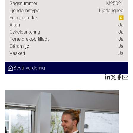
Sagsnummer
M25021
Ejendomstype
Ejerlejlighed
Lejligheden byder på en skøn og moderne planløsning med
Energimærke
entré, stilrent badeværelse, lækkert køkken, stor stue og et
Altan
Ja
godt soveværelse med direkte udgang til en rummelig
Cykelparkering
Ja
altan. Altanen ligger helt ugenert, og ejer har netop
Forældrekøb tilladt
Ja
fremhævet den som et af boligens bedste spots, perfekt til
Gårdmiljø
Ja
morgenkaffen, grill, ro og frisk luft.
Vaskeri
Ja
Badeværelset er i øvrigt værd at dvæle lidt ved. Det er
Bestil vurdering
virkelig i en klasse for sig selv. Flotte materialer, god plads
og en helhed, man sjældent ser i denne boligtype.
Lyset strømmer ind i hele lejligheden, og de
gennemgående, lyse overflader gør, at rummene virker
endnu større og mere indbydende. Det hele spiller bare fra
gulv til loft.
Ejendommen har en god og tryg ejerforening, og