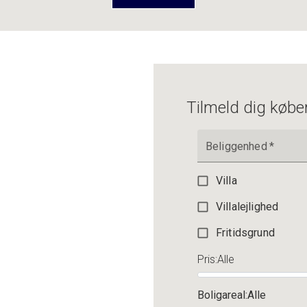
2.195.000 kr.
Tilmeld dig købe
Beliggenhed
*
Villa
Villalejlighed
Fritidsgrund
Pris
:
Alle
Boligareal
:
Alle