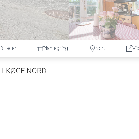
Billeder
Plantegning
Kort
Vi
 I KØGE NORD