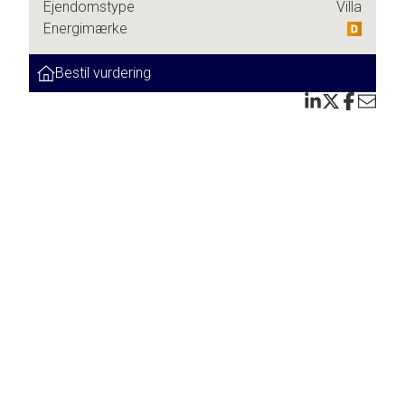
Ejendomstype
Villa
Energimærke
enne
 på
Bestil vurdering
 stil
r
n
d
r af
ør