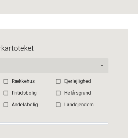
3.195.000 kr.
rkartoteket
Rækkehus
Ejerlejlighed
Fritidsbolig
Helårsgrund
Andelsbolig
Landejendom