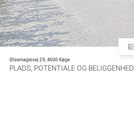
Ølsemaglevej 29, 4600 Køge
PLADS, POTENTIALE OG BELIGGENHED
Skab dit drømmehjem i Køge Nord
Håndværkertilbud fuld af Muligheder
Stor grund og god beliggenhed
Unik chance i attraktive Køge Nord
Mulighedsrig ejendom