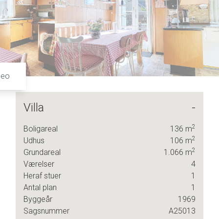
7
6
8
7
9
8
9
deo
Villa
-
2
Boligareal
136
m
2
Udhus
106
m
2
Grundareal
1.066
m
Værelser
4
Heraf stuer
1
Antal plan
1
Byggeår
1969
Sagsnummer
A25013