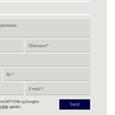
jendommen
Efternavn
*
By
*
E-mail
*
af reCAPTCHA og Google’s
Send
vilkår
gælder.