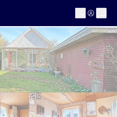
0
1
0
2
1
3
2
4
3
5
4
6
5