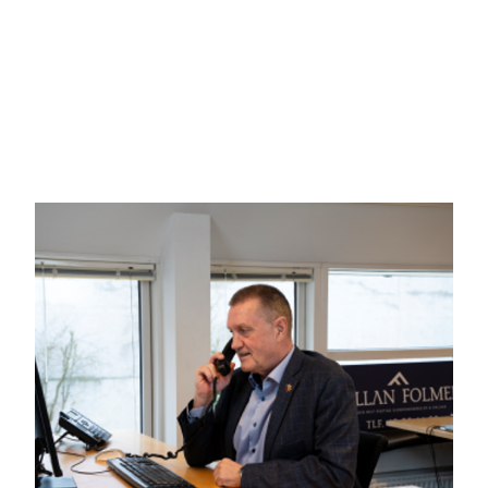
Velkommen til en ejendom med masser af muligheder og mas
rummelige bolig på hele 136 m² + 77m2 tidligere kontor, op
1.066 m². Her får du en sjælden kombination af en solid, kla
og indretning.
Boligen fremstår i original stand og trænger til en kærlig h
god til at rive ned. Det her er et vaskeægte håndværkertilbud
skøn familievilla.
Indretningen byder på tre gode værelser, et oprindeligt ba
god plads og en klassisk opdeling, som mange stadig foretr
lys, rummelighed og direkte adgang til en hyggelig havestue 
Haven er noget for sig. Den er opvokset, grøn og privat,
anlægge en ny terrasse, etablere en køkkenhave eller blot
Endvidere stort og praktisk hobbyværksted med gode anve
Beliggenheden gør ikke sagen ringere. Du bor i det attraktiv