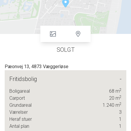
SOLGT
Pæonvej 13, 4873 Væggerløse
Fritidsbolig
-
2
Boligareal
68
m
2
Carport
20
m
2
Grundareal
1.240
m
Værelser
3
Heraf stuer
1
Antal plan
1