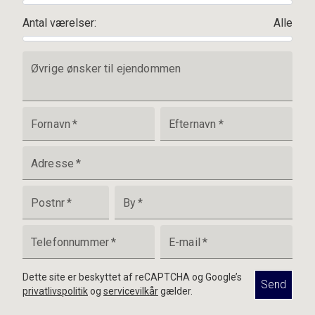
Antal værelser
:
Alle
Øvrige ønsker til ejendommen
Fornavn
*
Efternavn
*
Adresse
*
Postnr
*
By
*
Telefonnummer
*
E-mail
*
Dette site er beskyttet af reCAPTCHA og Google’s
Send
privatlivspolitik
og
servicevilkår
gælder.