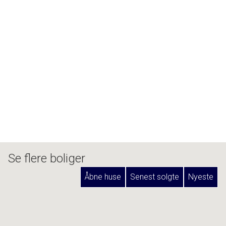
Se flere boliger
Åbne huse
Senest solgte
Nyeste